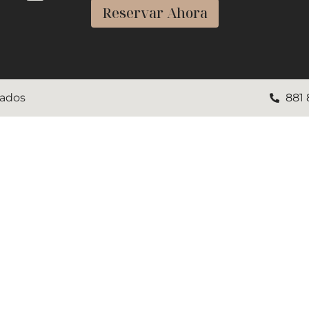
Reservar Ahora
vados
881 