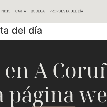
INICIO
CARTA
BODEGA
PROPUESTA DEL DÍA
a del día
 en A Coru
a página w