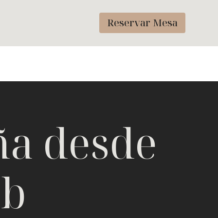
Reservar Mesa
ña desde
eb